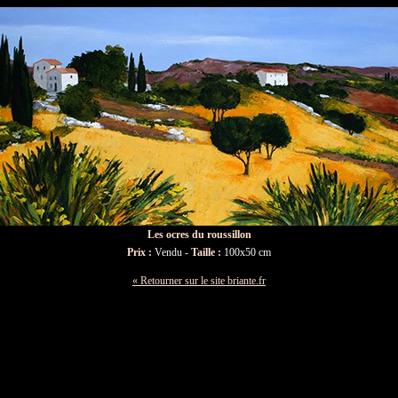
Les ocres du roussillon
Prix :
Vendu -
Taille :
100x50 cm
« Retourner sur le site briante.fr