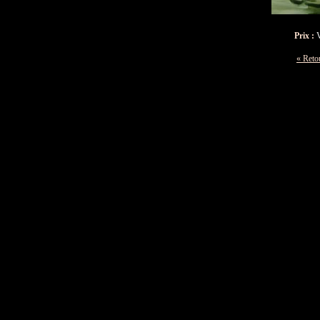
Prix :
V
« Retou